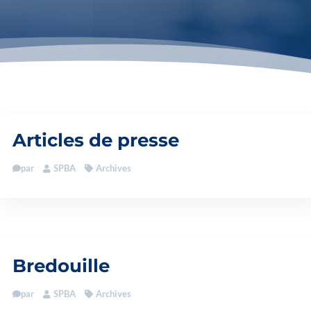
Articles de presse
par
SPBA
Archives
Bredouille
par
SPBA
Archives