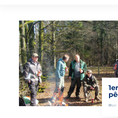
1e
pê
par