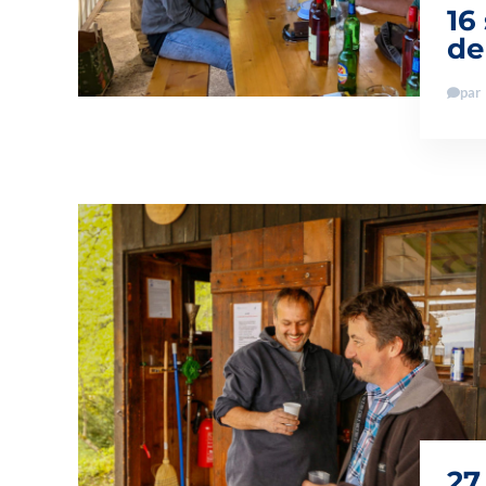
16
de
par
27