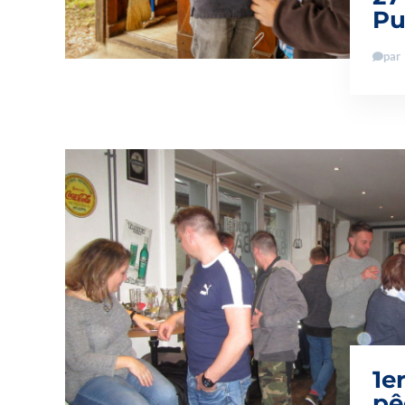
Pu
par
1e
pê