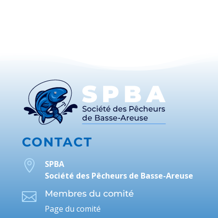
CONTACT

SPBA
Société des Pêcheurs de Basse-Areuse
Membres du comité

Page du comité